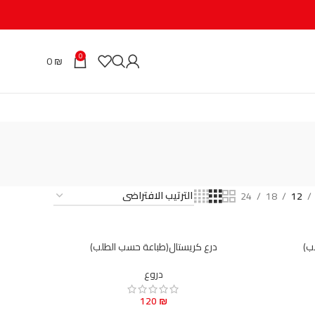
0
0
₪
24
18
12
ب)
درع كريستال(طباعة حسب الطلب)
دروع
120
₪