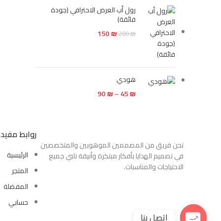
رول أب العرض الاحترافي (جودة
فائقة)
150
₪
200
₪
هودي
90
₪
–
45
₪
روابط مفيد
نحن فريق من المصممين الموهوبين والمتخصصين
الرئيسية
في تصميم الهدايا بأفكار مبتكرة وأنيقة تلبي جميع
الاحتياجات والمناسبات.
المتجر
المفضلة
حسابي
اتصل بنا