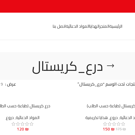
الرئيسية
المتجر
الهدايا
المواد الدعائية
اتصل بنا
درع_كريستال
تجات تحت الوسم “درع_كريستال”
عرض
9
كريستال (طباعة حسب الطلب)
درع كريستال (طباعة حسب الطل
 الدعائية
,
دروع
,
هدايا تكريمية
المواد الدعائية
,
دروع
120
₪
150
₪
175
₪