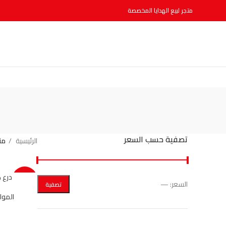
متجر لبيع الهدايا المخصصة
تصفية حسب السعر
الرئيسية
من
درع 
-14%
السعر:
—
تصفية
المواد