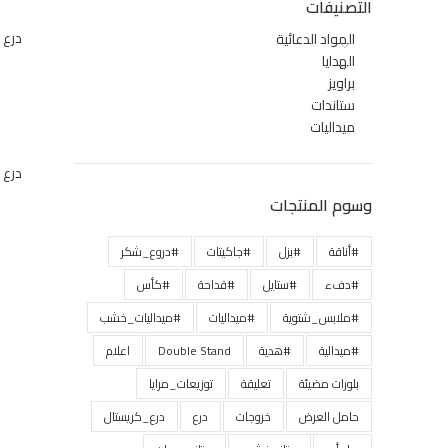
التصنيفات
درع 
المواد الدعائية
الهدايا
براويز
ستاندات
ميداليات
درع 
وسوم المنتجات
#أناقة
#بزل
#جاكيتات
#دروع_شكر
#دفء
#ستايل
#قداحة
#كأس
#ملابس_شتوية
#ميداليات
#ميداليات_خشب
#ميدالية
#هدية
Double Stand
اعلام
بلورات مضيئة
تعليقة
توزيعات_مرايا
حامل العرض
خروجات
درع
درع_كريستال