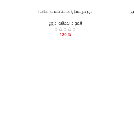
ب)
درع كريستال(طباعة حسب الطلب)
المواد الدعائية
,
دروع
120
₪