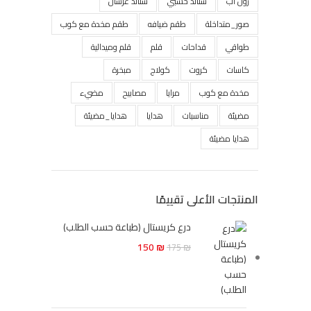
رول أب
ستاند خشبي
ستاند عرسان
صور_متداخلة
طقم ضيافه
طقم مخدة مع كوب
طواقي
قداحات
قلم
قلم وميدالية
كاسات
كروت
كولاج
مبخرة
مخدة مع كوب
مرايا
مصابيح
مضيء
مضيئة
مناسبات
هدايا
هدايا_مضيئة
هدايا مضيئة
المنتجات الأعلى تقييمًا
درع كريستال (طباعة حسب الطلب)
150
₪
175
₪