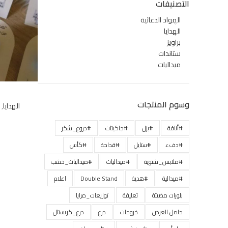
التصنيفات
المواد الدعائية
الهدايا
براويز
ستاندات
ميداليات
وسوم المنتجات
الهدايا
,
#أناقة
#بزل
#جاكيتات
#دروع_شكر
#دفء
#ستايل
#قداحة
#كأس
#ملابس_شتوية
#ميداليات
#ميداليات_خشب
#ميدالية
#هدية
Double Stand
اعلام
بلورات مضيئة
تعليقة
توزيعات_مرايا
حامل العرض
خروجات
درع
درع_كريستال