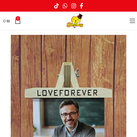
0
0
₪