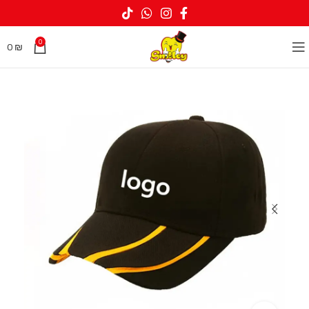
0
0
₪