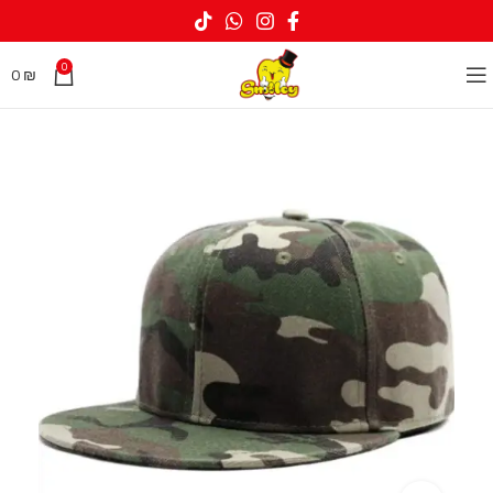
0
0
₪