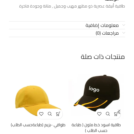
طاقية أنيقة عصرية ذو مظهر مهيب وجميل , متانة وجودة فاخرة
معلومات إضافية
مراجعات (0)
منتجات ذات صلة
65%
طاقية اسود خط ملون ( طباعة
طواقي -بزيم (طباعةحسب الطلب)
حسب الطلب )