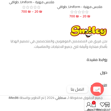
ملابس مهنية - Uniform
,
طواقي
ملابس 
ملابس مهنية - Uniform
,
طواقي
700
₪
–
20
₪
700
₪
–
20
₪
نحن فريق من المصممين الموهوبين والمتخصصين في تصميم الهدايا
بأفكار مبتكرة وأنيقة تلبي جميع الاحتياجات والمناسبات.
روابط مفيدة
حول
التصنيفات
اتصل بنا
جميع الحقوق محفوظة لـ
سمايلي
2024 | تم التطوير بواسطة
iMediti
Open
chaty
0
المتجر
المفضلة
سلة التسوق
حسابي