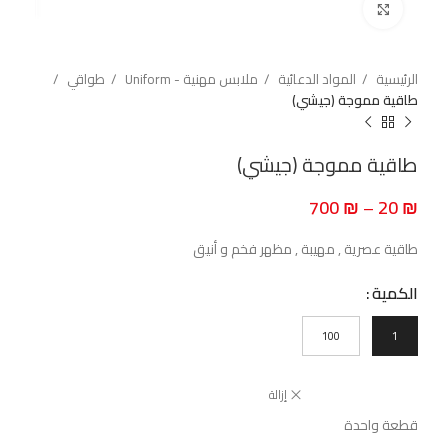
اضغط للتكبير
الرئيسية
المواد الدعائية
ملابس مهنية - Uniform
طواقي
طاقية مموجة (جيشي)
طاقية مموجة (جيشي)
700
₪
–
20
₪
طاقية عصرية , مهيبة , مظهر فخم و أنيق
الكمية
100
1
إزالة
قطعة واحدة