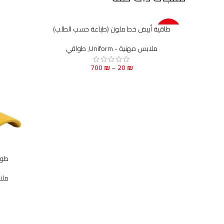
طاقية أبيض خط ملون (طباعة حسب الطلب)
-65%
ملابس مهنية - Uniform
,
طواقي
700
₪
–
20
₪
طوا
ملاب