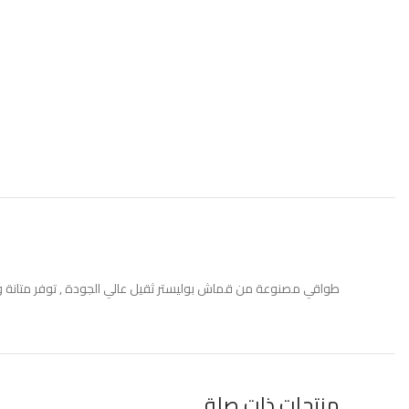
طواقي مصنوعة من قماش بوليستر ثقيل عالي الجودة , توفر متانة ور
منتجات ذات صلة