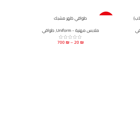
لب)
طواقي ظهر مشبك
-65%
قي
ملابس مهنية - Uniform
,
طواقي
700
₪
–
20
₪