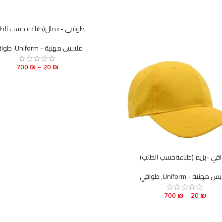
طواقي -عمال(طباعة حسب الط
ملابس مهنية - Uniform
,
طوا
700
₪
–
20
₪
قي -بزيم (طباعةحسب الطلب)
س مهنية - Uniform
,
طواقي
700
₪
–
20
₪