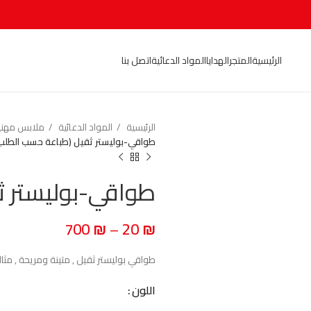
الرئيسية
المتجر
الهدايا
المواد الدعائية
اتصل بنا
الرئيسية
المواد الدعائية
ملابس مهنية - rm
طواقي-بوليستر ثقيل (طباعة حسب الطلب
طواقي-بوليستر ث
700
₪
–
20
₪
طواقي بوليستر ثقيل , متينة ومريحة , مثال
اللون