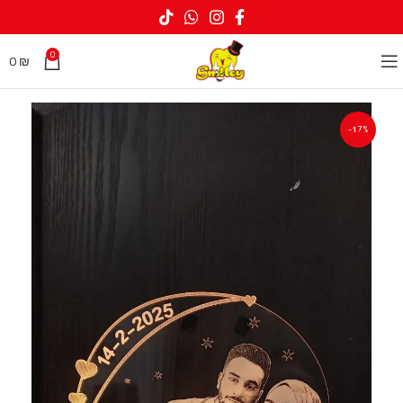
0
0
₪
-17%