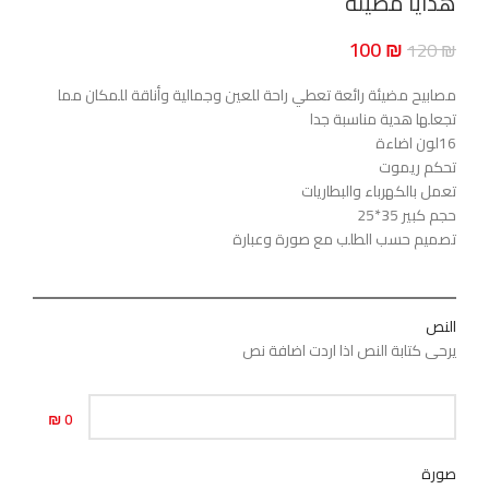
هدايا مضيئة
100
₪
120
₪
مصابيح مضيئة رائعة تعطي راحة للعين وجمالية وأناقة للمكان مما
تجعلها هدية مناسبة جدا
16لون اضاءة
تحكم ريموت
تعمل بالكهرباء والبطاريات
حجم كبير 35*25
تصميم حسب الطلب مع صورة وعبارة
النص
يرحى كتابة النص اذا اردت اضافة نص
0 ₪
صورة