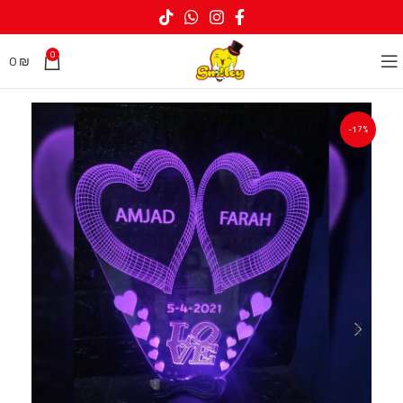
0
0
₪
-17%