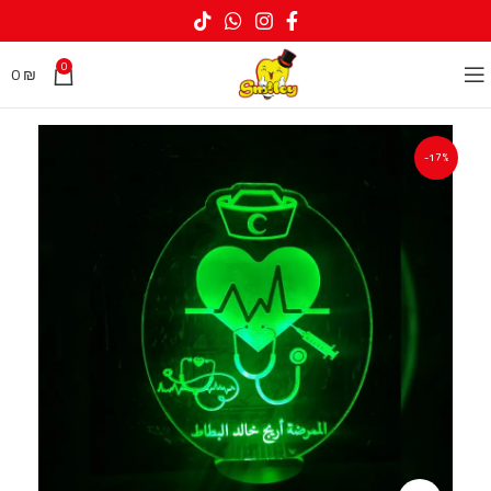
0
0
₪
-17%